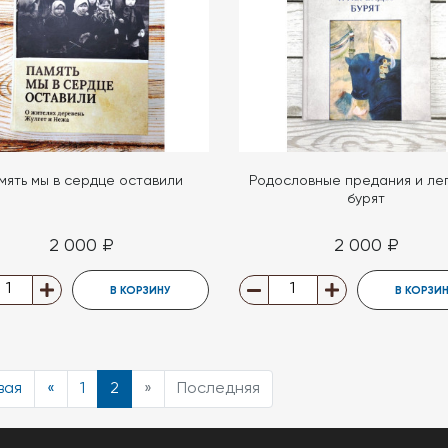
мять мы в сердце оставили
Родословные предания и ле
бурят
2 000 ₽
2 000 ₽
В КОРЗИНУ
В КОРЗИ
вая
«
1
2
»
Последняя