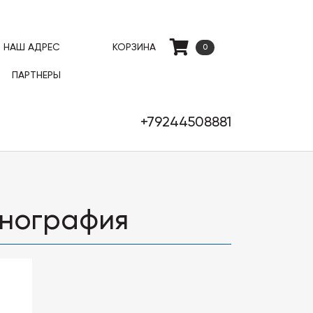
НАШ АДРЕС
КОРЗИНА
0
ПАРТНЕРЫ
+79244508881
тнография