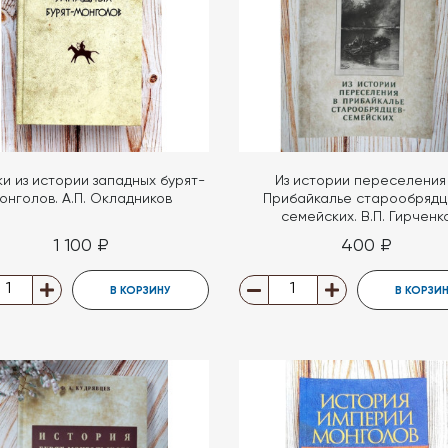
и из истории западных бурят-
Из истории переселения
онголов. А.П. Окладников
Прибайкалье старообрядц
семейских. В.П. Гирченк
1 100 ₽
400 ₽
В КОРЗИНУ
В КОРЗИ