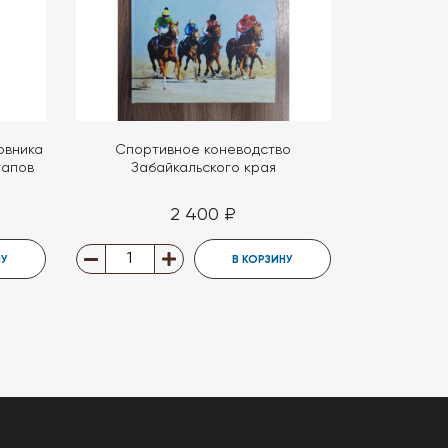
овника
Спортивное коневодство
тапов
Забайкальского края
2 400 ₽
НУ
В КОРЗИНУ