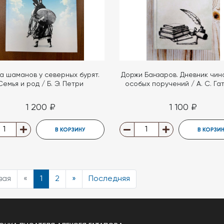
а шаманов у северных бурят.
Доржи Банзаров. Дневник чин
Семья и род / Б. Э. Петри
особых поручений / А. С. Га
1 200 ₽
1 100 ₽
В КОРЗИНУ
В КОРЗИ
вая
«
1
2
»
Последняя