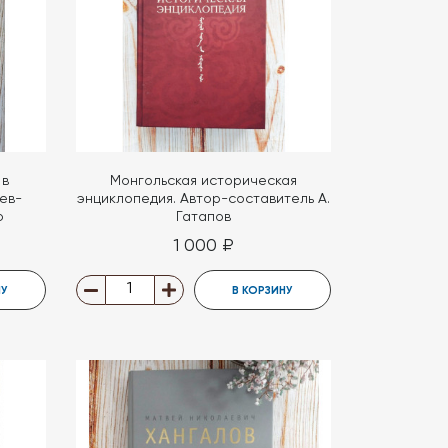
 в
Монгольская историческая
ев-
энциклопедия. Автор-составитель А.
о
Гатапов
1 000 ₽
НУ
В КОРЗИНУ