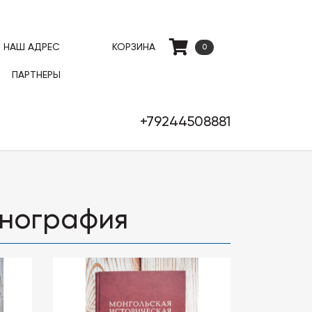
НАШ АДРЕС
КОРЗИНА
0
ПАРТНЕРЫ
+79244508881
тнография