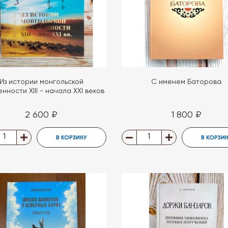
Из истории монгольской
С именем Баторова
нности XIII - начала XXI веков
2 600 ₽
1 800 ₽
В КОРЗИНУ
В КОРЗИ